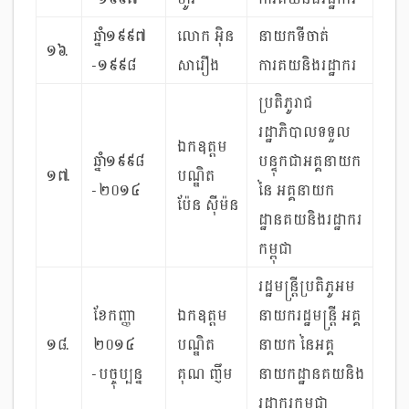
ឆ្នាំ១៩៩៧
លោក អ៊ិន
នាយកទីចាត់
១៦.
-១៩៩៨
សារឿង
ការគយនិងរដ្ឋាករ
ប្រតិភូរាជ
រដ្ឋាភិបាលទទួល
ឯកឧត្ដម
ឆ្នាំ១៩៩៨
បន្ទុកជាអគ្គនាយក
១៧.
បណ្ឌិត
-២០១៤
នៃ អគ្គនាយក
ប៉ែន ស៊ីម៉ន
ដ្ឋានគយនិងរដ្ឋាករ
កម្ពុជា
រដ្ឋមន្ត្រីប្រតិភូអម
ខែកញ្ញា
ឯកឧត្ដម
នាយករដ្ឋមន្ត្រី អគ្គ
១៨.
២០១៤
បណ្ឌិត
នាយក នៃអគ្គ
-បច្ចុប្បន្ន
គុណ ញឹម
នាយកដ្ឋានគយនិង
រដ្ឋាករកម្ពុជា