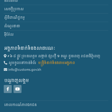
នីតិវិធីគយ
សេចក្តីប្រកាស
ស្ថិតិពាណិជ្ជកម្ម
សំណួរនានា
អ៊ីម៉ែល
អង្គភាពទំនាក់ទំនងសាធារណៈ
#៦-៨ ផ្លូវ ព្រះនរោត្តម សង្កាត់ ផ្សារថ្មី ១ ខណ្ឌ ដូនពេញ រាជធានីភ្នំពេញ
សូមចូលទៅកាន់ទំព័រ
មន្ត្រីទំនាក់ទំនងតាមអង្គភាព
info@customs.gov.kh
បណ្ដាញ​សង្គម
គោលការណ៍​ភាព​ឯកជន