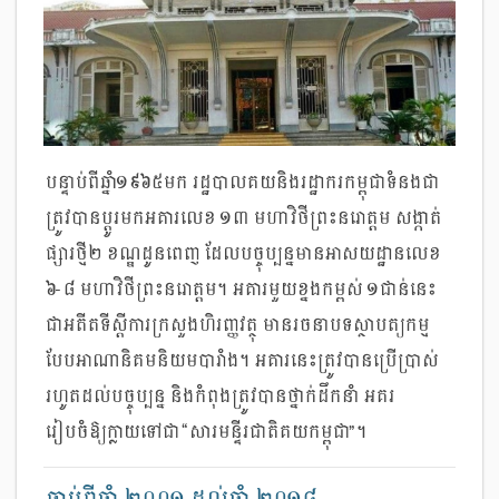
បន្ទាប់ពីឆ្នាំ១៩៦៥មក រដ្ឋបាលគយនិងរដ្ឋាករកម្ពុជាទំនងជា
ត្រូវបានប្តូរមកអគារលេខ ១៣ មហាវិថីព្រះនរោត្តម សង្កាត់
ផ្សារថ្មី២ ខណ្ឌដូនពេញ ដែលបច្ចុប្បន្នមានអាសយដ្ឋានលេខ
៦-៨ មហាវិថីព្រះនរោត្តម។ អគារមួយខ្នងកម្ពស់ ១ជាន់នេះ
ជាអតីតទីស្តីការក្រសួងហិរញ្ញវត្ថុ មានរចនាបទស្ថាបត្យកម្ម
បែបអាណានិគមនិយមបារាំង។ អគារនេះត្រូវបានប្រើប្រាស់
រហូតដល់បច្ចុប្បន្ន និងកំពុងត្រូវបានថ្នាក់ដឹកនាំ អគរ
រៀបចំឱ្យក្លាយទៅជា “សារមន្ទីរជាតិគយកម្ពុជា”។