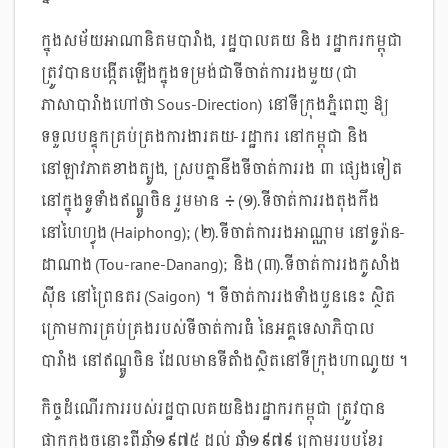
ក្នុងសម័យអាណានិគមបារាំង, រដ្ឋបាលគយ និង រដ្ឋាករកម្ពុជា
ត្រូវបានបង្កើតឡើងក្នុងទម្រង់ជាទីចាត់ការរងមួយ (ជា
ភាសាបារាំងហៅថា Sous-Direction) នៅទីក្រុងភ្នំពេញ ឱ្យ
ទទួលបន្ទុកគ្រប់គ្រងការងារគយ-រដ្ឋាករ នៅកម្ពុជា និង
នៅឡាវភាគខាងត្បូង, ស្របគ្នានឹងទីចាត់ការរង ៣ ផ្សេងទៀត
នៅក្នុងទូទាំងឥណ្ឌូចិន រួមមាន ៖ (១).ទីចាត់ការរងតុងកឹង
នៅហៃហ្វុង (Haiphong); (២).ទីចាត់ការរងអាណ្ណាម នៅទូរ៉ាន-
ដាណាង (Tou-rane-Danang); និង (៣).ទីចាត់ការរងកូសាំង
ស៊ីន នៅព្រៃនគរ (Saigon) ។ ទីចាត់ការរងទាំងបួននេះ ស្ថិត
ក្រោមការគ្រប់គ្រងរបស់ទីចាត់ការធំ នៃអគ្គទេសាភិបាល
បារាំង នៅឥណ្ឌូចិន ដែលមានទីតាំងស្ថិតនៅទីក្រុងហាណូយ ។
កិច្ចដំណើរការរបស់រដ្ឋបាលគយនិងរដ្ឋាករកម្ពុជា ត្រូវបាន
ផ្អាកក្នុងចន្លោះពីឆ្នាំ១៩៧៥ ដល់ ឆ្នាំ១៩៧៩ ក្រោមរបបខ្មែរ