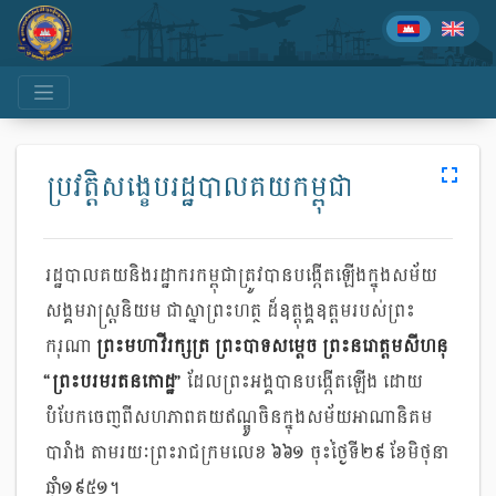
ប្រវត្តិសង្ខេបរដ្ឋបាលគយកម្ពុជា
រដ្ឋបាលគយនិងរដ្ឋាករកម្ពុជា​ត្រូវបានបង្កើតឡើង​ក្នុងសម័យ
សង្គមរាស្ត្រនិយម​ ជាស្នាព្រះហត្ថ ដ៏ឧត្តុង្គឧត្តមរបស់ព្រះ
ករុណា
ព្រះមហាវីរក្សត្រ ព្រះបាទសម្តេច ព្រះនរោត្តមសីហនុ
“ព្រះបរមរតនកោដ្ឋ”
ដែលព្រះអង្គបានបង្កើតឡើង ដោយ
បំបែកចេញពីសហភាពគយឥណ្ឌូចិនក្នុងសម័យអាណានិគម
បារាំង តាមរយៈ​ព្រះរាជក្រមលេខ ៦៦១ ចុះថ្ងៃទី២៩ ខែមិថុនា
ឆ្នាំ១៩៥១។