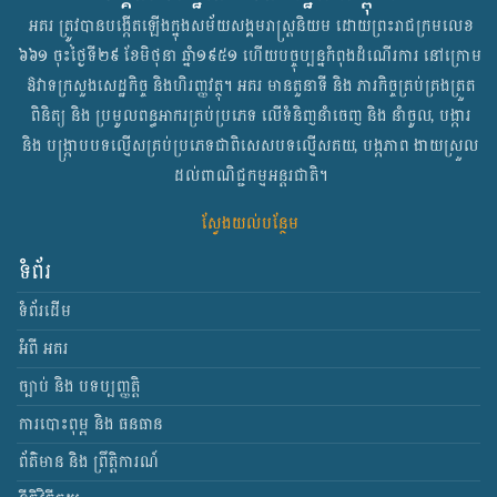
អគរ ត្រូវបានបង្កើតឡើង​ក្នុងសម័យសង្គមរាស្ត្រនិយម​ ដោយ​ព្រះរាជក្រមលេខ
៦៦១ ចុះថ្ងៃទី២៩ ខែមិថុនា ឆ្នាំ១៩៥១ ហើយបច្ចុប្បន្នកំពុងដំណើរការ​ នៅក្រោម​
ឱវាទ​ក្រសួងសេដ្ឋកិច្ច និងហិរញ្ញវត្ថុ​។ អគរ មានតួនាទី និង ភារកិច្ច​គ្រប់គ្រងត្រួត
ពិនិត្យ និង ប្រមូលពន្ធអាករគ្រប់ប្រភេទ លើទំនិញនាំចេញ និង នាំចូល, បង្ការ
និង បង្ក្រាបបទល្មើសគ្រប់ប្រភេទជាពិសេសបទល្មើសគយ, បង្កភាព ងាយស្រួល
ដល់ពាណិជ្ជកម្មអន្តរជាតិ។
ស្វែងយល់បន្ថែម
ទំព័រ
ទំព័រដើម
អំពី អគរ
ច្បាប់ និង បទប្បញ្ញត្តិ
ការបោះពុម្ព និង ធនធាន
ព័ត៌មាន និង ព្រឹត្តិការណ៍