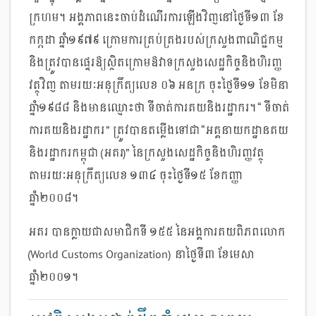
ក្រហម។ អង្គភាពនេះចាប់ដំណើរការឡើងវិញនៅថ្ងៃទី១៣ ខែ
កក្កដា ឆ្នាំ១៩៧៩ ក្រោមការគ្រប់គ្រងរបស់ក្រសួងពាណិជ្ជកម្ម
និងត្រូវបានផ្ទេរឱ្យស្ថិតក្រោមឱវាទ​ក្រសួងសេដ្ឋកិច្ចនិងហិរញ្ញ
វត្ថុវិញ តាមរយៈអនុក្រឹត្យលេខ ០៦ អនក្រ ចុះថ្ងៃទី១១ ខែមិនា
ឆ្នាំ១៩៨៨ និងមានឈ្មោះថា ទីចាត់ការគយនិង​រដ្ឋាករ។ “ ទីចាត់
ការគយនិងរដ្ឋាករ ” ត្រូវបានតម្លើងទៅជា “អគ្គនាយកដ្ឋានគយ
និងរដ្ឋាករកម្ពុជា (អគរ)” នៃក្រសួងសេដ្ឋកិច្ចនិងហិរញ្ញវត្ថុ
តាមរយៈអនុក្រឹត្យលេខ ១៣៤ ចុះថ្ងៃទី១៥ ខែកញ្ញា
ឆ្នាំ២០០៨។
អគរ បានក្លាយជាសមាជិកទី ១៥៥ នៃអង្គការគយពិភពលោក
(World Customs Organization) នាថ្ងៃទី៣ ខែមេសា
ឆ្នាំ២០០១។