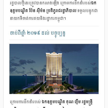
រដ្ឋបាលថ្មីនេះត្រូវបានកសាងឡើង ក្រោមការដឹកនាំរបស់
ឯក
ឧត្តមបណ្ឌិត ប៉ែន ស៊ីម៉ន ប្រតិភូរាជរដ្ឋាភិបាល
ទទួលបន្ទុកជា
នាយកទីចាត់ការគយនិងរដ្ឋាករកម្ពុជា។
ចាប់ពីឆ្នាំ ២០១៩ ដល់ បច្ចុប្បន្ន
ក្រោមការដឹកនាំរបស់
ឯកឧត្តមបណ្ឌិត គុណ ញឹម រដ្ឋមន្រ្តី