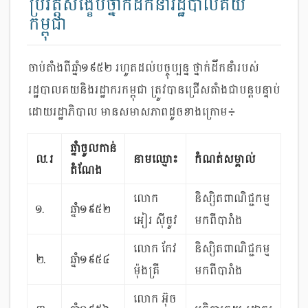
ប្រវត្តិសង្ខេបថ្នាក់ដឹកនាំរដ្ឋបាលគយ
កម្ពុជា
ចាប់តាំងពីឆ្នាំ១៩៥២ រហូតដល់​បច្ចុប្បន្ន ថ្នាក់ដឹកនាំរបស់​
រដ្ឋបាលគយនិងរដ្ឋាករកម្ពុជា ត្រូវបានជ្រើសតាំងជាបន្ត​បន្ទាប់
ដោយរដ្ឋាភិបាល មានសមាសភាពដូចខាងក្រោម៖
ឆ្នាំចូលកាន់
ល
.
រ
នាមឈ្មោះ
កំណត់សម្គាល់
តំណែង
លោក
និស្សិតពាណិជ្ជកម្ម
១.
ឆ្នាំ១៩៥២
អៀរ ស៊ីចូវ
មកពី​បារាំង
លោក កែវ
និស្សិតពាណិជ្ជកម្ម
២.
ឆ្នាំ១៩៥៤
ម៉ុងគ្រី
មកពីបារាំង
លោក អ៊ុច