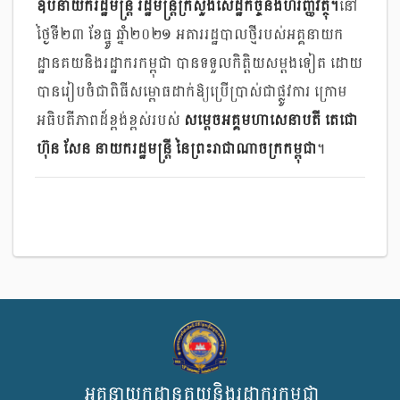
ឧបនាយករដ្ឋមន្រ្តី រដ្ឋមន្រ្តីក្រសួងសេដ្ឋកិច្ចនិងហិរញ្ញវត្ថុ។
នៅ
ថ្ងៃទី២៣ ខែធ្នូ ឆ្នាំ២០២១ អគាររដ្ឋបាលថ្មីរបស់អគ្គនាយក
ដ្ឋានគយនិងរដ្ឋាករកម្ពុជា បានទទួលកិត្តិយសម្ដងទៀត ដោយ
បានរៀបចំជាពិធីសម្ពោធដាក់ឱ្យប្រើប្រាស់ជាផ្លូវការ​ ក្រោម
អធិបតីភាពដ៏ខ្ពង់ខ្ពស់របស់
សម្ដេចអគ្គមហាសេនាបតី តេជោ
ហ៊ុន សែន នាយករដ្ឋមន្រ្តី នៃព្រះរាជាណាចក្រកម្ពុជា
។
អគ្គនាយកដ្ឋានគយនិងរដ្ឋាករកម្ពុជា