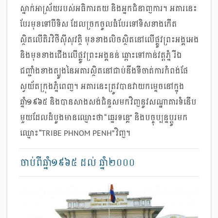
ស្នាក់អាស្រ័យរបស់អធិការគយ និងអ្នកជំនាញការ។ អគារនេះ
បែរមុខទៅបីទិស ដែលច្រកចូលធំបែរទៅទិសខាងកើត
ស្ថិតលើតិរវិថីស៊ីសុវត្ថិ មុខខាងលិចស្ថិតនៅលើផ្លូវព្រះអង្គអេង
និងមុខខាងជើងលើផ្លូវព្រះអង្គនន់ ឆ្ពោះទៅកាន់វត្តភ្នំ រីឯ
ជញ្ជាំងខាងត្បូងនៃអគារស្ថិតនៅជាប់នឹងទីចាត់ការកំពង់ផែ
ស្វយ័តក្រុងភ្នំពេញ។ អគារនេះត្រូវបានវាយកម្ទេចនៅក្នុង
ឆ្នាំ១៩៦៥ និងបានសាងសង់ជំនួសមកវិញនូវសណ្ឋាគារទំនើប
មួយដែលដំបូងមានឈ្មោះថា “ឆ្នេរទន្លេ” និងបច្ចុប្បន្នប្ដូរមក
ឈ្មោះ “TRIBE PHNOM PENH”វិញ។
ចាប់ពីឆ្នាំ១៩៦៥ ដល់ ឆ្នាំ២០០០