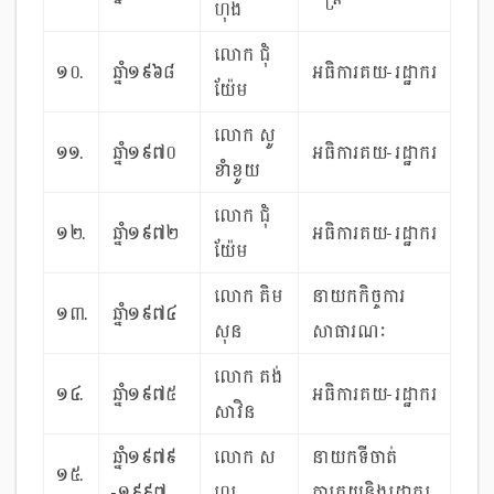
ហុង
លោក ជុំ
១០.
ឆ្នាំ១៩៦៨
អធិការគយ-រដ្ឋាករ
យ៉ែម
លោក សូ
១១.
ឆ្នាំ១៩៧០
អធិការគយ-រដ្ឋាករ
ខាំខូយ
លោក ជុំ
១២.
ឆ្នាំ១៩៧២
អធិការគយ-រដ្ឋាករ
យ៉ែម
លោក គិម
​នាយកកិច្ចការ
១៣.
ឆ្នាំ១៩៧៤
សុន
សាធារណៈ
លោក គង់
១៤.
ឆ្នាំ១៩៧៥
អធិការគយ-រដ្ឋាករ
សាវិន
ឆ្នាំ១៩៧៩
លោក ស
នាយកទីចាត់
១៥.
-១៩៩៧
ហូរ
ការគយនិងរដ្ឋាករ