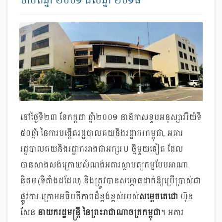
ចាប់ពីឆ្នាំ ២០០១ ដល់ឆ្នាំ ២០១៨
នៅថ្ងៃទី២៣ ខែកក្កដា ឆ្នាំ២០០១ នាឱកាសខួបអនុស្សាវរីយ៍ទី
៥០ឆ្នាំ នៃការបង្កើតរដ្ឋបាលគយនិងរដ្ឋាករកម្ពុជា, អគារ
រដ្ឋបាលគយនិងរដ្ឋាកររាងជាអក្សរ U ថ្មីមួយទៀត ដែល
បានសាងសង់ក្រោយសំណង់អគារស្ថាបត្យកម្មបែបអាណា
និគម (ទីតាំងដដែល) និងត្រូវបានសម្ពោធដាក់ឱ្យប្រើប្រាស់ជា
ផ្លូវការ ក្រោមអធិបតីភាពដ៏ខ្ពង់ខ្ពស់របស់
សម្តេចតេជោ
ហ៊ុន
សែន
នាយករដ្ឋមន្ត្រី នៃព្រះរាជាណាចក្រកម្ពុជា
។ អគារ