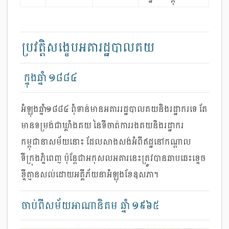
ប្រវត្តិសង្ខេបអគារដ្ឋបាលគយ
ក្នុងឆ្នាំ ១៨៨៤
អំឡុងឆ្នាំ១៨៨៤ ពុំទាន់មានអគាររដ្ឋបាលគយនិងរដ្ឋាករទេ តែ
មានទម្រង់ជាឃ្លាំងគយ នៃទីចាត់ការរងគយនិងរដ្ឋាករ
កម្ពុជានាសម័យនោះ ដែលសាងសង់អំពីឥដ្ឋនៅកណ្ដាល
ទីក្រុងភ្នំពេញ ប៉ុន្តែជាអកុសលអគារនេះត្រូវបានឆាបឆេះខ្ទេច
ខ្ទីគ្មានសល់​ដោយអគ្គីភ័យនាអំឡុងខែឧសភា។
ចាប់ពីសម័យអាណានិគម ឆ្នាំ ១៩៦៥