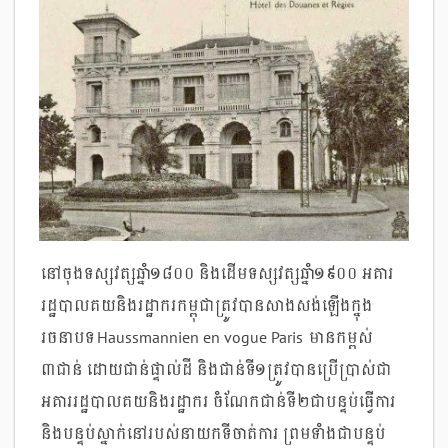
នៅចុងទស្សវត្សឆ្នាំ១៨០០ និងដើមទស្សវត្សឆ្នាំ១៩០០ អគារ
រដ្ឋបាលគយនិងរដ្ឋាករកម្ពុជាត្រូវបានសាងសង់ឡើងក្នុង
រចនាបទ Haussmannien en vogue Paris មានកម្ពស់
៣ជាន់ ដោយជាន់ផ្ទាល់ដី និងជាន់ទី១ត្រូវបានប្រើប្រាស់ជា
អគាររដ្ឋបាលគយនិងរដ្ឋាករ ចំណែកជាន់ទី២ជាបន្ទប់ធ្វើការ
និងបន្ទប់ស្នាក់នៅរបស់នាយកទីចាត់ការ ព្រមទាំងជាបន្ទប់