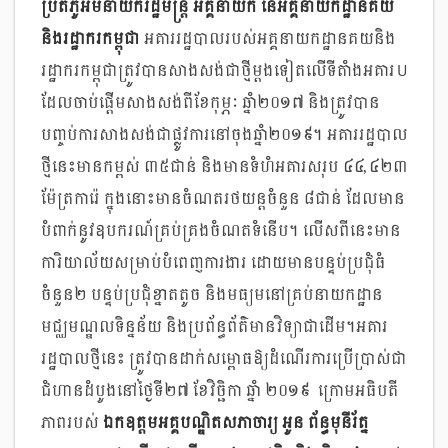
ប្រតិភូអមនាយករដ្ឋមន្រ្តី អគ្គនាយក នៃអគ្គនាយកដ្ឋានគយ
និងរដ្ឋាករកម្ពុជា
អគាររដ្ឋបាលរបស់អគ្គនាយកដ្ឋានគយនិង
រដ្ឋាករកម្ពុជាត្រូវបានសាងសង់ជាថ្មីម្ដងទៀតលើទីតាំងអគារ U
ដែលចាប់ផ្ដើមសាងសង់ពីខែកុម្ភៈ ឆ្នាំ២០១៧ និងត្រូវបាន
បញ្ចប់ការសាងសង់ជាផ្លូវការនៅចុងឆ្នាំ២០១៩។ អគាររដ្ឋបាល
ថ្មីនេះមានកម្ពស់ ៣៥ជាន់ និងមានទំហំអគារសរុប ៤៤,៤២៣
ម៉ែត្រការ៉េ ក្នុងនោះមានចំណតរថយន្តចំនួន ៨ជាន់ ដែលមាន
បំពាក់នូវឧបករណ៍គ្រប់គ្រងចំណតទំនើប។ លើសពីនេះមាន
ការិយាល័យសម្រាប់បំពេញការងារ ដោយមានបន្ទប់ប្រជុំធំ
ចំនួន២ បន្ទប់ប្រជុំខ្នាតតូច និងមធ្យមនៅគ្រប់នាយកដ្ឋាន
មជ្ឈមណ្ឌលទិន្នន័យ និងប្រព័ន្ធព័ត៌មានវិទ្យាជាដើម។អគារ
រដ្ឋបាលថ្មីនេះ ត្រូវបានដាក់សម្ពោធឱ្យដំណើរការប្រើប្រាស់ជា
ជំហានដំបូងនៅថ្ងៃទី២៧ ខែវិច្ឆិកា ឆ្នាំ ២០១៩ ​ ក្រោមអធិបតី
ភាពរបស់
ឯកឧត្តមអគ្គបណ្ឌិតសភាចារ្យ
អូន ព័ន្ធមុនីរ័ត្ន