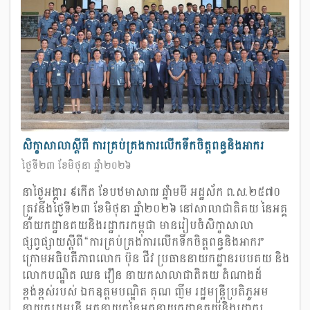
សិក្ខាសាលាស្តីពី ការគ្រប់គ្រងការលើកទឹកចិត្តពន្ធនិងអាករ
ថ្ងៃទី២៣ ខែមិថុនា ឆ្នាំ២០២៦
នាថ្ងៃអង្គារ ៩កើត ខែបឋមាសាឍ ឆ្នាំមមី អដ្ឋស័ក ព.ស.២៥៧០
ត្រូវនឹងថ្ងៃទី២៣ ខែមិថុនា ឆ្នាំ២០២៦ នៅសាលាជាតិគយ នៃអគ្គ
នាយកដ្ឋានគយនិងរដ្ឋាករកម្ពុជា មានរៀបចំសិក្ខាសាលា
ផ្សព្វផ្សាយស្ដីពី “ការគ្រប់គ្រងការលើកទឹកចិត្តពន្ធនិងអាករ”
ក្រោមអធិបតីភាពលោក ប៊ុន ជីវ ប្រធាននាយកដ្ឋានរបបគយ និង
លោកបណ្ឌិត ឈន វឿន នាយកសាលាជាតិគយ តំណាងដ៏
ខ្ពង់ខ្ពស់របស់ ឯកឧត្តមបណ្ឌិត គុណ ញឹម រដ្ឋមន្រ្តីប្រតិភូអម
នាយករដ្ឋមន្រ្តី អគ្គនាយកនៃអគ្គនាយកដ្ឋានគយនិងរដ្ឋាករ