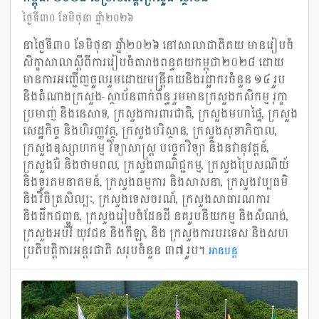
ថ្ងៃទី៣០ ខែមិថុនា ឆ្នាំ២០២៦
នាថ្ងៃទី៣០ ខែមិថុនា ឆ្នាំ២០២៦ នៅសាលាជាតិគយ មានរៀបចំ
សិក្ខាសាលាស្តីពីការរៀបចំតារាងពន្ធគយកម្ពុជា២០២៨ ដោយ
មានការអញ្ជើញចូលរួមដោយមន្ត្រីគយនិងរដ្ឋាករចំនួន ១៤ រូប
និងតំណាងក្រសួង-ស្ថាប័នពាក់ព័ន្ធ រួមមានក្រសួងកសិកម្ម រុក្ខា
ប្រមាញ់ និងនេសាទ, ក្រសួងការពារជាតិ, ក្រសួងមហាផ្ទៃ, ក្រសួង
សេដ្ឋកិច្ច និងហិរញ្ញវត្ថុ, ក្រសួងបរិស្ថាន, ក្រសួងសុខាភិបាល,
ក្រសួងឧស្សាហកម្ម វិទ្យាសាស្រ្ដ បច្ចេកវិទ្យា និងនវានុវត្តន៍,
ក្រសួងរ៉ែ និងថាមពល, ក្រសួងពាណិជ្ជកម្ម, ក្រសួងប្រៃសណីយ៍
និងទូរគមនាគមន៍, ក្រសួងធម្មការ និងសាសនា, ក្រសួងវប្បធម៌
និងវិចិត្រសិល្បៈ, ក្រសួងទេសចរណ៍, ក្រសួងសាធារណការ
និងដឹកជញ្ជូន, ក្រសួងរៀបចំដែនដី នគរូបនីយកម្ម និងសំណង់,
ក្រសួងអប់រំ យុវជន និងកីឡា, និង ក្រសួងការបរទេស និងសហ
ប្រតិបត្តិការអន្តរជាតិ សរុបចំនួន ៣៧ រូប។
អាន​បន្ត