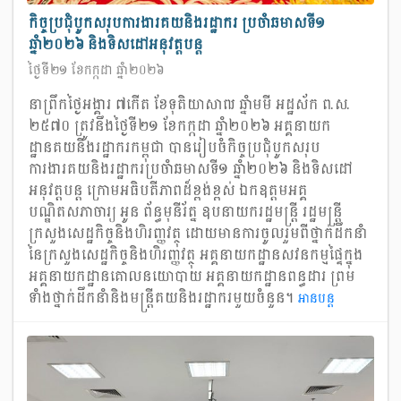
កិច្ចប្រជុំបូកសរុបការងារគយនិងរដ្ឋាករ ប្រចាំឆមាសទី១
ឆ្នាំ២០២៦ និងទិសដៅអនុវត្តបន្ត
ថ្ងៃទី២១ ខែកក្កដា ឆ្នាំ២០២៦
នាព្រឹកថ្ងៃអង្គារ ៧កើត ខែទុតិយាសាឍ ឆ្នាំមមី អដ្ឋស័ក ព.ស.
២៥៧០ ត្រូវនឹងថ្ងៃទី២១ ខែកក្កដា ឆ្នាំ២០២៦ អគ្គនាយក
ដ្ឋានគយនិងរដ្ឋាករកម្ពុជា បានរៀបចំកិច្ចប្រជុំបូកសរុប
ការងារគយនិងរដ្ឋាករប្រចាំឆមាសទី១ ឆ្នាំ២០២៦ និងទិសដៅ
អនុវត្តបន្ត ក្រោមអធិបតីភាពដ៏ខ្ពង់ខ្ពស់ ឯកឧត្តមអគ្គ
បណ្ឌិតសភាចារ្យ អូន ព័ន្ធមុនីរ័ត្ន ឧបនាយករដ្ឋមន្រ្តី រដ្ឋមន្រ្តី
ក្រសួងសេដ្ឋកិច្ចនិងហិរញ្ញវត្ថុ ដោយមានការចូលរួមពីថ្នាក់ដឹកនាំ
នៃក្រសួងសេដ្ឋកិច្ចនិងហិរញ្ញវត្ថុ អគ្គនាយកដ្ឋានសវនកម្មផ្ទៃក្នុង
អគ្គនាយកដ្ឋានគោលនយោបាយ អគ្គនាយកដ្ឋានពន្ធដារ ព្រម
ទាំងថ្នាក់ដឹកនាំនិងមន្ត្រីគយនិងរដ្ឋាករមួយចំនួន។
អាន​បន្ត