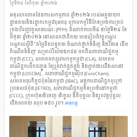
ថ្ងៃទី២៤ ខែមិថុនា ឆ្នាំ២០២៦
អនុលោមតាមផែនការសកម្មភាព ឆ្នាំ២០២៦ របស់អគ្គនាយក
ដ្ឋានគយនិងរដ្ឋាករកម្ពុជា(អគរ) ក្រោមកម្មវិធីកែទម្រង់ការគ្រប់
គ្រងហិរញ្ញវត្ថុសាធារណៈ (PFM) ដំណាក់កាលទី៤ នាថ្ងៃទី២៤ ខែ
មិថុនា ឆ្នាំ២០២៦ នៅសាលាជាតិគយ មានរៀបចំវគ្គបណ្តុះ
បណ្តាលស្តីពី “តម្លៃគិតពន្ធគយ ចំណាត់ថ្នាក់ទំនិញ និងវិធាន ដើម
កំណើតទំនិញ” សម្រាប់វិស័យឯកជន មកពីសភាពាណិជ្ជកម្ម
កម្ពុជា (CCC), សមាគមភស្តុភារកម្មកម្ពុជា (CLA), សមាគម
ពាណិជ្ជករដឹកជញ្ជូន ខ្សែច្រវាក់ផ្គត់ផ្គង់ និងភ្នាក់ងារជើងសានៅ
កម្ពុជា (LOSCBA) , សភាពាណិជ្ជកម្មអឺរ៉ុប (EuroCham),
សមាគមធុរកិច្ចជប៉ុននៃកម្ពុជា (JBAC), អង្គការពាណិជ្ជកម្មក្រៅ
ប្រទេសជប៉ុន (JETRO), សភាពាណិជ្ជកម្មចិនប្រចាំនៅកម្ពុជា
(CCCC), ក្រុមហ៊ុននាំចេញ-នាំចូល នីតិបុគ្គល និងរូបវន្តបុគ្គល
ជើងសាគយ សរុប ១៥០ រូប។
អាន​បន្ត