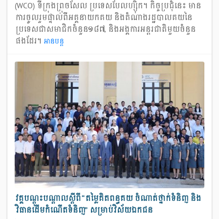
(WCO) ទីក្រុងព្រុចសែល ប្រទេសបែលហ្ស៊ិក។ កិច្ចប្រជុំនេះ មាន
ការចូលរួមផ្ទាល់ពីអគ្គនាយកគយ និងតំណាងរដ្ឋបាលគយនៃ
ប្រទេសជាសមាជិកចំនួន១៨៧, និងអង្គការអន្តរជាតិមួយចំនួន
ផងដែរ។
អាន​បន្ត
វគ្គបណ្តុះបណ្តាលស្តីពី “តម្លៃគិតពន្ធគយ ចំណាត់ថ្នាក់ទំនិញ និង
វិធានដើមកំណើតទំនិញ” សម្រាប់វិស័យឯកជន