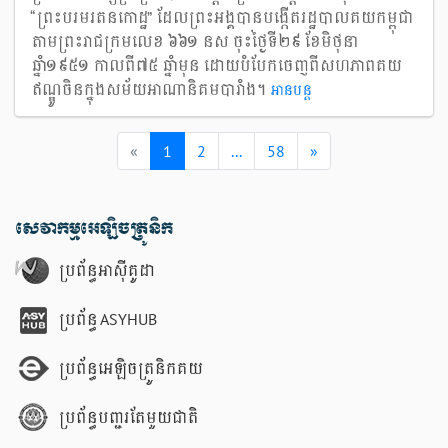
“ព្រះបរមរតនកោដ្ឋ” ដែលព្រះអង្គបានបង្កើតរដ្ឋបាលគយកម្ពុជា
តាមព្រះរាជក្រមលេខ ៦៦១ នស ចុះថ្ងៃទី២៩ ខែមិថុនា
ឆ្នាំ១៩៥១ កាលពី៧៥ ឆ្នាំមុន ដោយបំបែកចេញពីសហភាពគយ
ឥណ្ឌូចិនក្នុងសម័យអាណានិគមបារាំង។
អាន​បន្ត
Previous
(current)
Next
«
1
2
...
58
»
សេវាកម្មអេឡិចត្រូនិក
ប្រព័ន្ធអាស៊ីគូដា
ប្រព័ន្ធ ASYHUB
ប្រព័ន្ធអេឡិចត្រូនិកគយ
ប្រព័ន្ធបញ្ជរតែមួយជាតិ