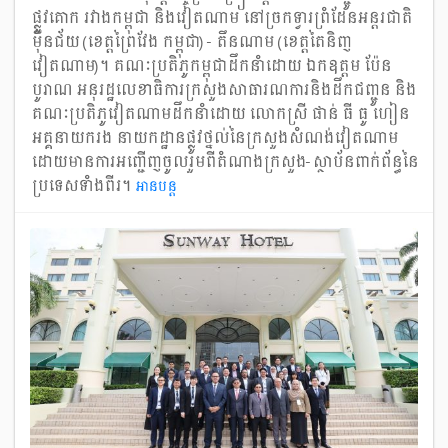
ផ្លូវគោក រវាងកម្ពុជា និងវៀតណាម នៅច្រកទ្វារព្រំដែនអន្តរជាតិ
ម៉ឺនជ័យ (ខេត្តព្រៃវែង កម្ពុជា) - តឹនណាម (ខេត្តតៃនិញ
វៀតណាម)។ គណៈប្រតិភូកម្ពុជាដឹកនាំដោយ ឯកឧត្តម ប៉ែន
បូរាណ អនុរដ្ឋលេខាធិការក្រសួងសាធារណការនិងដឹកជញ្ជូន និង
គណៈប្រតិភូវៀតណាមដឹកនាំដោយ លោកស្រី ផាន់ ធី ធូ ហៀន
អគ្គនាយករង នាយកដ្ឋានផ្លូវថ្នល់នៃក្រសួងសំណង់វៀតណាម
ដោយមានការអញ្ជើញចូលរួមពីតំណាងក្រសួង-ស្ថាប័នពាក់ព័ន្ធនៃ
ប្រទេសទាំងពីរ។
អាន​បន្ត