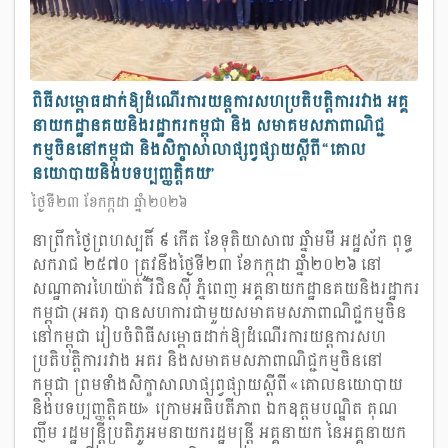
ពិធីសម្ពោធដាក់ឱ្យដំណើរការយន្តការសហប្រតិបត្តិការរវាង អគ្គ
នាយកដ្ឋានគយនិងរដ្ឋាករកម្ពុជា និង សមាគមសភាពាណិជ្ជ
កម្មចិននៅកម្ពុជា និងសិក្ខាសាលាផ្សព្វផ្សាយស្តីពី “គោល
នយោបាយនិងបទប្បញ្ញត្តិគយ”
ថ្ងៃទី២៣ ខែកក្កដា ឆ្នាំ២០២៦
នាព្រឹកថ្ងៃព្រហស្បតិ៍ ៩ កើត ខែទុតិយាសាឍ ឆ្នាំមមី អដ្ឋស័ក ពុទ្ធ
សករាជ ២៥៧០ ត្រូវនឹងថ្ងៃទី២៣ ខែកក្កដា ឆ្នាំ២០២៦ នៅ
សណ្ឋាគារហៃយ៉ាត់ រីជិនស៊ី ភ្នំពេញ អគ្គនាយកដ្ឋានគយនិងរដ្ឋាករ
កម្ពុជា (អគរ) បានសហការជាមួយសមាគមសភាពាណិជ្ជកម្មចិន
នៅកម្ពុជា រៀបចំពិធីសម្ពោធដាក់ឱ្យដំណើរការយន្តការសហ
ប្រតិបត្តិការរវាង អគរ និងសមាគមសភាពាណិជ្ជកម្មចិននៅ
កម្ពុជា ព្រមទាំងសិក្ខាសាលាផ្សព្វផ្សាយស្តីពី «គោលនយោបាយ
និងបទប្បញ្ញត្តិគយ» ក្រោមអធិបតីភាព ឯកឧត្តមបណ្ឌិត គុណ
ញឹម រដ្ឋមន្ត្រីប្រតិភូអមនាយករដ្ឋមន្ត្រី អគ្គនាយក នៃអគ្គនាយក