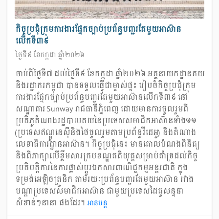
កិច្ចប្រជុំក្រុមការងារផ្នែកច្បាប់ប្រព័ន្ធបញ្ជរតែមួយអាស៊ាន
លើកទី៣៩
ថ្ងៃទី៩ ខែកក្កដា ឆ្នាំ២០២៦
ចាប់ពីថ្ងៃទី៧ ដល់ថ្ងៃទី៩ ខែកក្កដា ឆ្នាំ២០២៦ អគ្គនាយកដ្ឋានគយ
និងរដ្ឋាករកម្ពុជា បានទទួលធ្វើជាម្ចាស់ផ្ទះ រៀបចំកិច្ចប្រជុំក្រុម
ការងារផ្នែកច្បាប់ប្រព័ន្ធបញ្ជរតែមួយអាស៊ានលើកទី៣៩ នៅ
សណ្ឋាគារ Sunway រាជធានីភ្នំពេញ ដោយមានការចូលរួមពី
ប្រតិភូតំណាងរដ្ឋបាលគយនៃប្រទេសសមាជិកអាស៊ានទាំង១១
(ប្រទេសឥណ្ឌូនេស៊ីនិងថៃចូលរួមតាមប្រព័ន្ធវីដេអូ) និងតំណាង
លេខាធិការដ្ឋានអាស៊ាន។ កិច្ចប្រជុំនេះ មានគោលបំណងពិនិត្យ
និងពិភាក្សាលើខ្លឹមសារក្របខណ្ឌគតិយុត្តសម្រាប់គាំទ្រដល់កិច្ច
ប្រតិបត្តិការនៃការផ្លាស់ប្ដូរឯកសារពាណិជ្ជកម្មអន្តរជាតិ ក្នុង
ទម្រង់អេឡិចត្រូនិក តាមរយៈប្រព័ន្ធបញ្ជរតែមួយអាស៊ាន រវាង
បណ្តាប្រទេសសមាជិកអាស៊ាន ជាមួយប្រទេសដៃគូសន្ទនា
សំខាន់ៗនានា ផងដែរ។
អាន​បន្ត