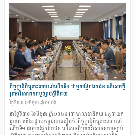
កិច្ចប្រជុំពិគ្រោះយោបល់លើកទី១ ជាមួយផ្នែកឯកជន លើសេចក្តី
ព្រាងវិសោធនកម្មច្បាប់ស្តីពីគយ
ថ្ងៃទី៣០ ខែមិថុនា ឆ្នាំ២០២៦
នាថ្ងៃទី៣០ ខែមិថុនា ឆ្នាំ២០២៦ នៅសាលាជាតិគយ អគ្គនាយក
ដ្ឋានគយនិងរដ្ឋាករកម្ពុជាបានរៀបចំ “កិច្ចប្រជុំពិគ្រោះយោបល់
លើកទី១ ជាមួយផ្នែកឯកជន លើសេចក្តីព្រាងវិសោធនកម្មច្បាប់