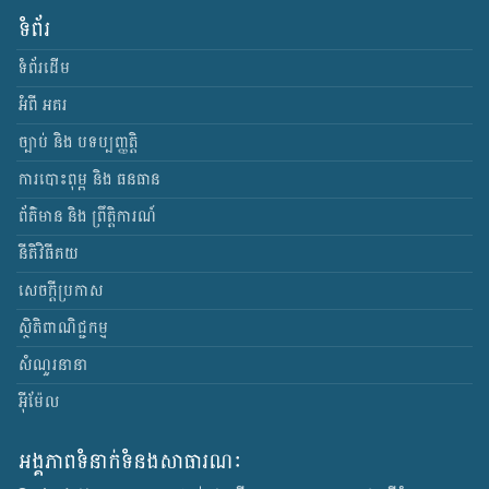
ទំព័រ
ទំព័រដើម
អំពី អគរ
ច្បាប់ និង បទប្បញ្ញត្តិ
ការបោះពុម្ព និង ធនធាន
ព័ត៌មាន និង ព្រឹត្តិការណ៍
នីតិវិធីគយ
សេចក្តីប្រកាស
ស្ថិតិពាណិជ្ជកម្ម
សំណួរនានា
អ៊ីម៉ែល
អង្គភាពទំនាក់ទំនងសាធារណៈ