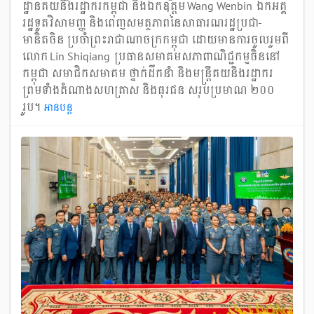
ដ្ឋានគយនិងរដ្ឋាករកម្ពុជា និងឯកឧត្តម Wang Wenbin ឯកអគ្គ
រដ្ឋទូតវិសាមញ្ញ និងពេញសមត្ថភាពនៃសាធារណរដ្ឋប្រជា-
មានិតចិន ប្រចាំព្រះរាជាណាចក្រកម្ពុជា ដោយមានការចូលរួមពី
លោក Lin Shiqiang ប្រធានសមាគមសភាពាណិជ្ជកម្មចិននៅ
កម្ពុជា សមាជិកសមាគម ថ្នាក់ដឹកនាំ និងមន្ត្រីគយនិងរដ្ឋាករ
ព្រមទាំងតំណាងសហគ្រាស និងធុរជន សរុបប្រមាណ ២០០
រូប។
អាន​បន្ត