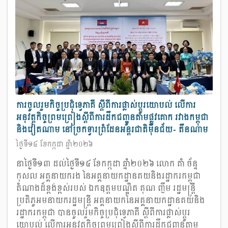
ការចូលរួមកិច្ចប្រជុំទ្វេភាគី ស្ដីពីការផ្លាស់ប្ដូរយោបល់ លើការ
អនុវត្តកិច្ចព្រមព្រៀងស្ដីពីការដឹកជញ្ជូនតាមផ្លូវគោក រវាងកម្ពុជា
និងវៀតណាម នៅច្រកទ្វារព្រំដែនអន្តរជាតិម៉ឺនជ័យ - តឹនណាម
ថ្ងៃទី១៤ ខែកក្កដា ឆ្នាំ២០២៦
នាថ្ងៃទី១៣ ដល់ថ្ងៃទី១៤ ខែកក្កដា ឆ្នាំ២០២៦ លោក គាំ ច័ន្ទ
កុសល អគ្គនាយករង នៃអគ្គនាយកដ្ឋានគយនិងរដ្ឋាករកម្ពុជា
តំណាងដ៏ខ្ពង់ខ្ពស់របស់ ឯកឧត្ដមបណ្ឌិត គុណ ញឹម រដ្ឋមន្ត្រី
ប្រតិភូអមនាយករដ្ឋមន្ត្រី អគ្គនាយកនៃអគ្គនាយកដ្ឋានគយនិង
រដ្ឋាករកម្ពុជា បានចូលរួមកិច្ចប្រជុំទ្វេភាគី ស្ដីពីការផ្លាស់ប្ដូរ
យោបល់ លើការអនុវត្តកិច្ចព្រមព្រៀងស្ដីពីការដឹកជញ្ជូនតាម