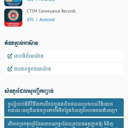
CTSM Conveyance Records
iOS
|
Android
តំណភ្ជាប់អាស៊ាន
គេហទំព័រអាស៊ាន
តារាងពន្ធគយអាស៊ាន
សំណួរ​ដែល​សួរ​ញឹកញាប់
ចូររៀបរាប់នីតិវិធីនៃការដឹកជញ្ជូនផលិតផលសម្រេចរបស់វិនិយោគ
កាត់ដេរ ចេញពីរោងចក្រទៅកាន់ទីកន្លែងបំពេញបែបបទគយនាំចេញ។
តើមាត់ច្រកទ្វារព្រំដែនគោកណាខ្លះដែលត្រូវបានអនុញ្ញាតឱ្យ ទំនិញ