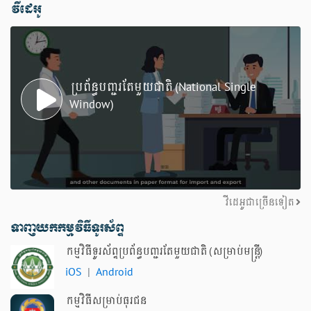
វីដេអូ
ប្រព័ន្ធបញ្ជរតែមួយជាតិ (National Single
Window)
វីដេអូជាច្រើនទៀត
ទាញយកកម្មវិធីទូរស័ព្ទ
កម្មវិធីទូរស័ព្ទប្រព័ន្ធបញ្ជរតែមួយជាតិ (សម្រាប់មន្ត្រី)
iOS
|
Android
កម្មវិធីសម្រាប់ធុរជន​