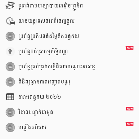
ទូទាត់តាមមធ្យោបាយអេឡិចត្រូនិក
យានយន្តទេសចរណ៍ចេញចូល
ប្រព័ន្ធប្រតិវេទន៍តម្លៃគិតពន្ធគយ
ប្រព័ន្ធកត់ត្រាកម្មសិទ្ធិបញ្ញា
ប្រព័ន្ធគ្រប់គ្រងសន្និធិគយបណ្តោះអាសន្ន
ពិនិត្យស្ថានភាពអញ្ញាតបណ្ណ
តារាងពន្ធគយ ២០២២
វិធានបញ្ជាក់ជាមុន
បណ្តឹងតវ៉ាគយ