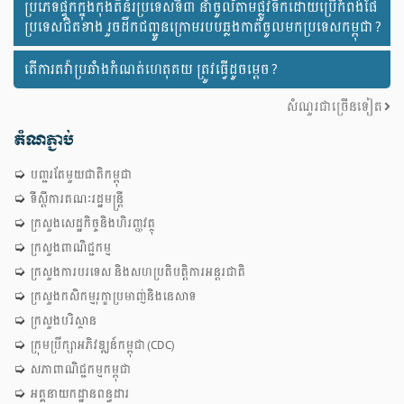
ប្រភេទផ្ទុកក្នុងកុងតឺន័រប្រទេសទី៣ នាំចូលតាមផ្លូវទឹកដោយប្រើកំពង់ផែ
ប្រទេសជិតខាង រួចដឹកជញ្ជូនក្រោមរបបឆ្លងកាត់ចូលមកប្រទេសកម្ពុជា ?
តើការតវ៉ាប្រឆាំងកំណត់ហេតុគយ ត្រូវធ្វើដូចម្តេច ?
សំណួរជាច្រើនទៀត
តំណភ្ជាប់
បញ្ជរតែមួយជាតិកម្ពុជា
ទីស្តីការគណៈរដ្ឋមន្រ្តី
ក្រសួងសេដ្ឋកិច្ចនិងហិរញ្ញវត្ថុ
ក្រសួងពាណិជ្ជកម្ម
ក្រសួងការបរទេស និងសហប្រតិបត្តិការអន្តរជាតិ
ក្រសួងកសិកម្មរុក្ខាប្រមាញ់និងនេសាទ
ក្រសួងបរិស្ថាន
ក្រុមប្រឹក្សាអភិវឌ្ឍន៍កម្ពុជា (CDC)
​សភាពាណិជ្ជកម្ម​កម្ពុជា
អគ្គនាយកដ្ឋានពន្ធដារ