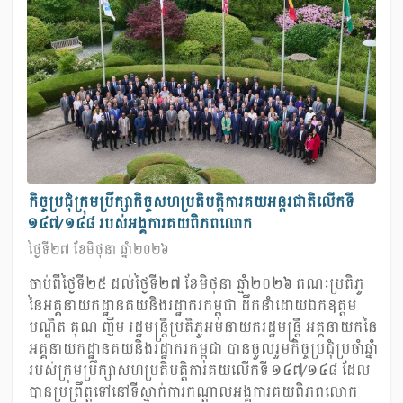
កិច្ចប្រជុំក្រុមប្រឹក្សាកិច្ចសហប្រតិបត្តិការគយអន្តរជាតិលើកទី
១៤៧/១៤៨ របស់អង្គការគយពិភពលោក
ថ្ងៃទី២៧ ខែមិថុនា ឆ្នាំ២០២៦
ចាប់ពីថ្ងៃទី២៥ ដល់ថ្ងៃទី២៧ ខែមិថុនា ឆ្នាំ២០២៦ គណៈប្រតិភូ
នៃអគ្គនាយកដ្ឋានគយនិងរដ្ឋាករកម្ពុជា ដឹកនាំដោយឯកឧត្តម
បណ្ឌិត គុណ ញឹម រដ្ឋមន្ត្រីប្រតិភូអមនាយករដ្ឋមន្ត្រី អគ្គនាយកនៃ
អគ្គនាយកដ្ឋានគយនិងរដ្ឋាករកម្ពុជា បានចូលរួមកិច្ចប្រជុំប្រចាំឆ្នាំ
របស់ក្រុមប្រឹក្សាសហប្រតិបត្តិការគយលើកទី ១៤៧/១៤៨ ដែល
បានប្រព្រឹត្តទៅនៅទីស្នាក់ការកណ្តាលអង្គការគយពិភពលោក