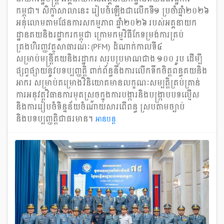
កម្ពុជា។ សិក្ខាសាលានេះ រៀបចំឡើងជាលើកទី១ ប្រចាំឆ្នាំ២០២៦
អនុលោមតាមផែនការសកម្មភាព ឆ្នាំ២០២៦ របស់អគ្គនាយក
ដ្ឋានគយនិងរដ្ឋាករកម្ពុជា ក្រោមកម្មវិធីកែទម្រង់ការគ្រប់
គ្រងហិរញ្ញវត្ថុសាធារណៈ (PFM) ដំណាក់កាលទី៤
សម្រាប់មន្រ្តីគយនិងរដ្ឋាករ សរុបប្រមាណជាង ១០០ រូប ដើម្បី
ផ្សព្វផ្សាយនូវបទប្បញ្ញត្តិ ពាក់ព័ន្ធនឹងការលើកទឹកចិត្តពន្ធគយនិង
អាករ សម្រាប់គម្រោងវិនិយោគមានលក្ខណៈសម្បត្តិគ្រប់គ្រាន់
ការអនុវត្តវិធានការមុតស្រួចក្នុងការបង្ការនិងបង្រ្កាបបទល្មើស
និងការរៀបចំទិន្នន័យចំណាយសារពើពន្ធ ស្របតាមច្បាប់
និងបទប្បញ្ញត្តិជាធរមាន។
អាន​បន្ត