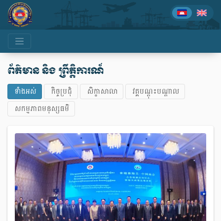
ព័ត៌មាន និង ព្រឹត្តិការណ៍
ទាំងអស់
កិច្ចប្រជុំ
សិក្ខាសាលា
វគ្គបណ្តុះបណ្តាល
សកម្មភាពមនុស្សធម៌