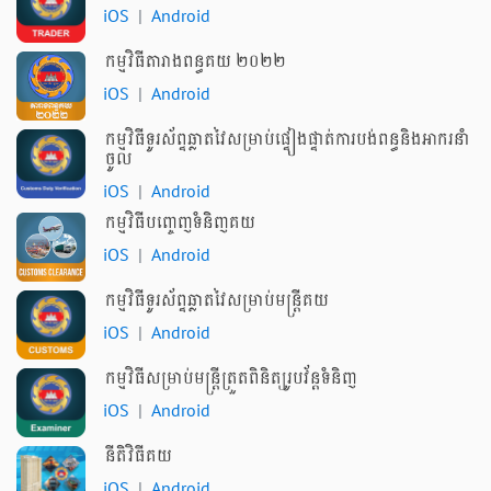
iOS
|
Android
កម្មវិធីតារាងពន្ធគយ ២០២២
iOS
|
Android
កម្មវិធីទូរស័ព្ទឆ្លាតវៃសម្រាប់ផ្ទៀងផ្ទាត់ការបង់ពន្ធនិងអាករនាំ
ចូល
iOS
|
Android
កម្មវិធីបញ្ចេញទំនិញគយ
iOS
|
Android
កម្មវិធីទូរស័ព្ទឆ្លាតវៃសម្រាប់មន្ត្រីគយ
iOS
|
Android
កម្មវិធីសម្រាប់មន្ត្រីត្រួតពិនិត្យរូបវ័ន្តទំនិញ
iOS
|
Android
នីតិវិធីគយ
iOS
|
Android