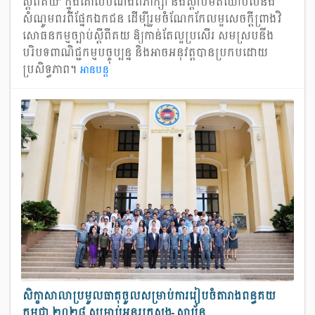
ស្តីពីគយ” ក្នុងគោលបំណងពិភាក្សា និងស្តាប់មតិយោបល់និង
សំណូមពរពីផ្នែកឯកជន ដើម្បីរួមចំណែកកែលម្អសេចក្តីព្រាងវិ
សោធនកម្មច្បាប់ស្តីពីគយ ឱ្យកាន់តែល្អប្រសើរ សមស្របនឹង
បរិបទពាណិជ្ជកម្មបច្ចុប្បន្ន និងអាចអនុវត្តបានប្រកបដោយ
ប្រសិទ្ធភាព។
អាន​បន្ត
សិក្ខាសាលាប្រមូលធាតុចូលសម្រាប់ការរៀបចំតារាងពន្ធគយ
កម្ពុជា ២០២៨ សម្រាប់អន្តរក្រសួង-ស្ថាប័ន