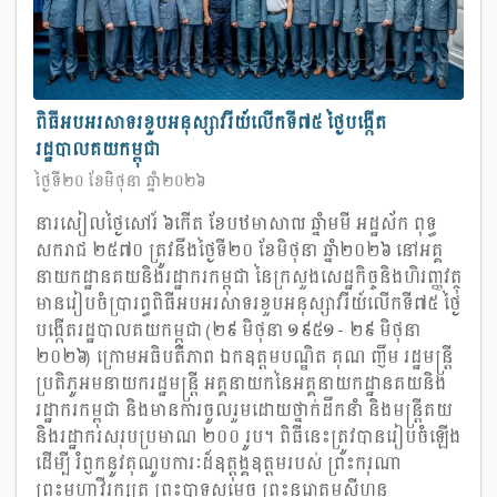
ពិធីអបអរសាទរខួបអនុស្សាវរីយ៍លើកទី៧៥ ថ្ងៃបង្កើត
រដ្ឋបាលគយកម្ពុជា
ថ្ងៃទី២០ ខែមិថុនា ឆ្នាំ២០២៦
នារសៀលថ្ងៃសៅរ៍ ៦កើត ខែបឋមាសាឍ ឆ្នាំមមី អដ្ឋស័ក ពុទ្ធ
សករាជ ២៥៧០ ត្រូវនឹងថ្ងៃទី២០ ខែមិថុនា ឆ្នាំ២០២៦ នៅអគ្គ
នាយកដ្ឋានគយនិងរដ្ឋាករកម្ពុជា នៃក្រសួងសេដ្ឋកិច្ចនិងហិរញ្ញវត្ថុ
មានរៀបចំប្រារព្ធពិធីអបអរសាទរខួបអនុស្សាវរីយ៍លើកទី៧៥ ថ្ងៃ
បង្កើតរដ្ឋបាលគយកម្ពុជា (២៩ មិថុនា ១៩៥១ - ២៩ មិថុនា
២០២៦) ក្រោមអធិបតីភាព ឯកឧត្ដមបណ្ឌិត គុណ ញឹម រដ្ឋមន្ត្រី
ប្រតិភូអមនាយករដ្ឋមន្ត្រី អគ្គនាយកនៃអគ្គនាយកដ្ឋានគយនិង
រដ្ឋាករកម្ពុជា និងមានការចូលរួមដោយថ្នាក់ដឹកនាំ និងមន្ត្រីគយ
និងរដ្ឋាករសរុបប្រមាណ ២០០ រូប។ ពិធីនេះត្រូវបានរៀបចំឡើង
ដើម្បី រំឭកនូវគុណូបការៈដ៏ឧត្តុង្គឧត្តមរបស់ ព្រះករុណា
ព្រះមហាវីរក្សត្រ ព្រះបាទសម្តេច ព្រះនរោត្តមសីហនុ