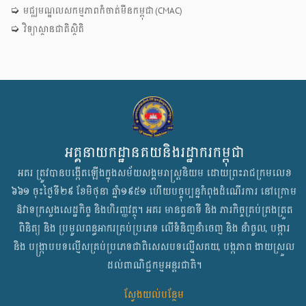
មជ្ឈមណ្ឌលសកម្មភាពកំចាត់មីនកម្ពុជា (CMAC)
វិទ្យាស្ថានជាតិស្ថិតិ
អគ្គនាយកដ្ឋានគយនិងរដ្ឋាករកម្ពុជា
អគរ ត្រូវបានបង្កើតឡើង​ក្នុងសម័យសង្គមរាស្ត្រនិយម​ ដោយ​ព្រះរាជក្រមលេខ
៦៦១ ចុះថ្ងៃទី២៩ ខែមិថុនា ឆ្នាំ១៩៥១ ហើយបច្ចុប្បន្នកំពុងដំណើរការ​ នៅក្រោម​
ឱវាទ​ក្រសួងសេដ្ឋកិច្ច និងហិរញ្ញវត្ថុ​។ អគរ មានតួនាទី និង ភារកិច្ច​គ្រប់គ្រងត្រួត
ពិនិត្យ និង ប្រមូលពន្ធអាករគ្រប់ប្រភេទ លើទំនិញនាំចេញ និង នាំចូល, បង្ការ
និង បង្ក្រាបបទល្មើសគ្រប់ប្រភេទជាពិសេសបទល្មើសគយ, បង្កភាព ងាយស្រួល
ដល់ពាណិជ្ជកម្មអន្តរជាតិ។
ស្វែងយល់បន្ថែម